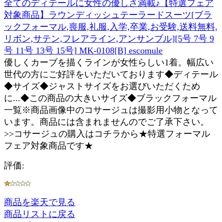
全てのディテールに女性の優しさ満載♪【特選フェア
対象商品】ラウンディッシュテーラードスーツ[ブラ
ックフォーマル,喪服,礼服,入学,卒業,お受験,送料無料,
リボン,サテン,フレアライン,アンサンブル][5号 7号 9
号 11号 13号 15号] MK-0108[B] escomule
優しくカーブを描くラインが女性らしい1着。幅広い
世代の方にご好評をいただいております◆ディテール
◆サイズ◆ジャストサイズをお選びいただくため
に...◆この商品の大きいサイズ◆ブラックフォーマル
一覧※商品画像中のコサージュは撮影用小物となって
います。商品には含まれませんのでご了承下さい。
>>コサージュの購入はコチラから★特選フォーマル
フェア対象商品です★
評価:
商品を楽天で見る
商品リストに戻る