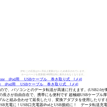
[PR] この広告は3ヶ月以上更新がないため表示されています。
ホームページを更新後24時間以内に表示されなくなります。
ne iPod用 USBケーブル 巻き取り式 [メ4]
、パソコンとのデータ転送が高速に行えます。(USB2.0が動作する環境の
長さが自由自在で、携帯にも便利です 超極細USBケーブル厚
と組み合わせて延長したり、変換アダプタを使用したりすることはで
B充電に！USB口充電器iPodとUSB接続に！ データ転送充電ケーブ