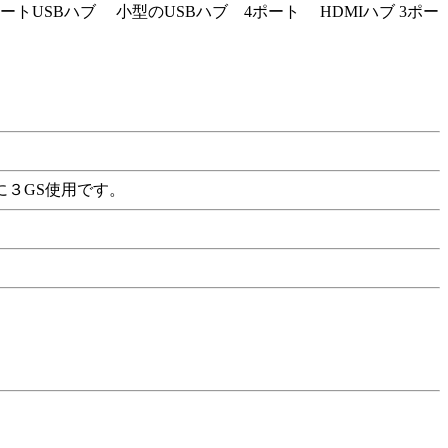
USBハブ 小型のUSBハブ 4ポート HDMIハブ 3ポー
３GS使用です。