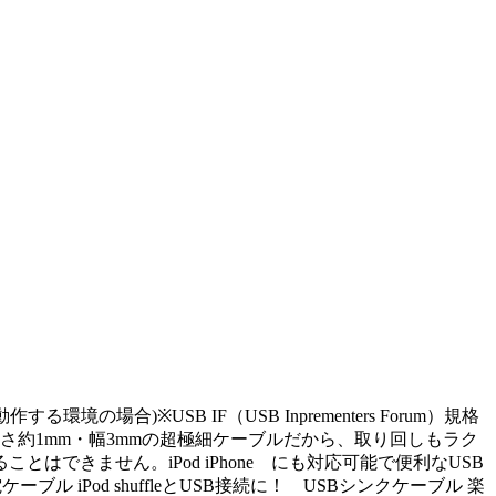
場合)※USB IF（USB Inprementers Forum）規格
さ約1mm・幅3mmの超極細ケーブルだから、取り回しもラク
きません。iPod iPhone にも対応可能で便利なUSB
ル iPod shuffleとUSB接続に！ USBシンクケーブル 楽