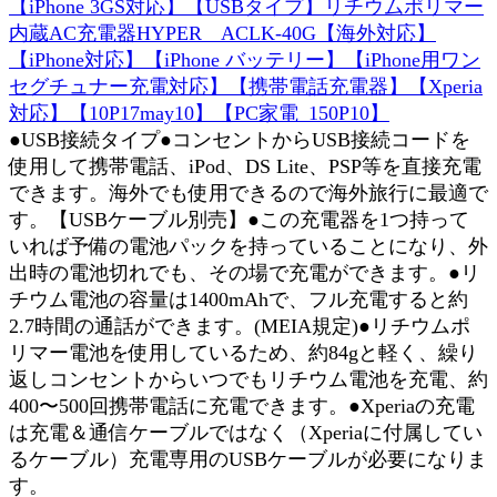
【iPhone 3GS対応】【USBタイプ】リチウムポリマー
内蔵AC充電器HYPER ACLK-40G【海外対応】
【iPhone対応】【iPhone バッテリー】【iPhone用ワン
セグチュナー充電対応】【携帯電話充電器】【Xperia
対応】【10P17may10】【PC家電_150P10】
●USB接続タイプ●コンセントからUSB接続コードを
使用して携帯電話、iPod、DS Lite、PSP等を直接充電
できます。海外でも使用できるので海外旅行に最適で
す。【USBケーブル別売】●この充電器を1つ持って
いれば予備の電池パックを持っていることになり、外
出時の電池切れでも、その場で充電ができます。●リ
チウム電池の容量は1400mAhで、フル充電すると約
2.7時間の通話ができます。(MEIA規定)●リチウムポ
リマー電池を使用しているため、約84gと軽く、繰り
返しコンセントからいつでもリチウム電池を充電、約
400〜500回携帯電話に充電できます。●Xperiaの充電
は充電＆通信ケーブルではなく（Xperiaに付属してい
るケーブル）充電専用のUSBケーブルが必要になりま
す。