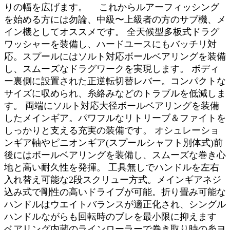
りの幅を広げます。 これからルアーフィッシング
を始める方には勿論、中級〜上級者の方のサブ機、メ
イン機としてオススメです。 全天候型多板式ドラグ
ワッシャーを装備し、ハードユースにもバッチリ対
応。スプールにはソルト対応ボールベアリングを装備
し、スムーズなドラグワークを実現します。 ボディ
ー裏側に設置された正逆転切替レバー。コンパクトな
サイズに収められ、糸絡みなどのトラブルを低減しま
す。 両端にソルト対応大径ボールベアリングを装備
したメインギア。パワフルなリトリーブ＆ファイトを
しっかりと支える充実の装備です。 オシュレーショ
ンギア軸やピニオンギア(スプールシャフト別体式)前
後にはボールベアリングを装備し、スムーズな巻き心
地と高い耐久性を発揮。 工具無しでハンドルを左右
入れ替え可能な2段スクリュー方式。メインギアネジ
込み式で剛性の高いドライブが可能。折り畳み可能な
ハンドルはウエイトバランスが適正化され、シングル
ハンドルながらも回転時のブレを最小限に抑えます
ベアリング内蔵のラインローラーで巻き取り時の糸ヨ