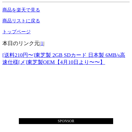
商品を楽天で見る
商品リストに戻る
トップページ
本日のリンク元|
1
|
[送料210円〜]東芝製 2GB SDカード 日本製 6MB/s高
速仕様[メ]東芝製OEM【4月10日より〜〜】
SPONSOR