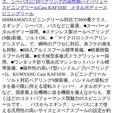
ス、シーバスに!10ベアリングの高性能ハイバリュー
スピニングリールCara KAF1030 メタルボディース
ピニングリール
SHIMANOのスピニングリール対比で3000番クラス。
エギング、シーバス、バスなどに最適。■スーパーメ
タルボディー採用。■ステンレス製ボールベアリング
(9個)装備。ソルトOK。■「マイクロロックベアリン
グシステム」で、瞬時のアワセに対応。糸フケの発生
も抑制。■BB入アルミスプール標準装備。■軽量樹脂
スプール付属。■全天候型多板式ドラグワッシャー採
用。■ワンタッチ折り畳み式マシンカットハンドル標
準装備。■操作性の高いT型ハンドルノブ(ベアリング
×2)。KUMYANG Cara KAF1030 スピニングリール
ソルト対応ベアリング9個装備、ハンドルの逆転ガ
タを最小限に抑える逆転ストッパー、メタルボディー
など、国産最上位機種に迫る機能を備えながらも、驚
くほどのコストパフォーマンス我魅力のスピニングリ
ールです。 バスからエギング、シーバスにまで使
える汎用性の高いサイズとスペアスプールの設定が釣