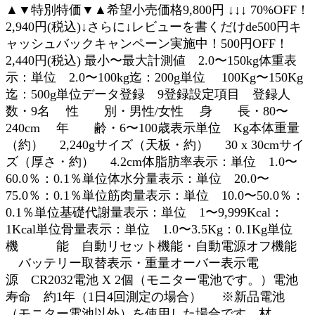
▲▼特別特価▼▲希望小売価格9,800円 ↓↓↓ 70%OFF！
2,940円(税込)↓さらに↓レビューを書くだけde500円キ
ャッシュバックキャンペーン実施中！500円OFF！
2,440円(税込) 最小〜最大計測値 2.0〜150kg体重表
示：単位 2.0〜100kg迄：200g単位 100Kg〜150Kg
迄：500g単位データ登録 9登録設定項目 登録人
数・9名 性 別・男性/女性 身 長・80〜
240cm 年 齢・6〜100歳表示単位 Kg本体重量
（約） 2,240gサイズ（天板・約） 30 x 30cmサイ
ズ（厚さ・約） 4.2cm体脂肪率表示：単位 1.0〜
60.0％：0.1％単位体水分量表示：単位 20.0〜
75.0％：0.1％単位筋肉量表示：単位 10.0〜50.0％：
0.1％単位基礎代謝量表示：単位 1〜9,999Kcal：
1Kcal単位骨量表示：単位 1.0〜3.5Kg：0.1Kg単位
機 能 自動リセット機能・自動電源オフ機能
バッテリー取替表示・重量オーバー表示電
源 CR2032電池 X 2個（モニター電池です。）電池
寿命 約1年（1日4回測定の場合） ※新品電池
（モニター電池以外）を使用した場合です。材