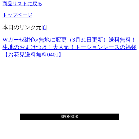
商品リストに戻る
トップページ
本日のリンク元|
6
|
Wガーゼ紺色×無地に変更（3月31日更新）送料無料！
生地のおまけつき！大人気！トーションレースの福袋
【お花見送料無料0401】
SPONSOR