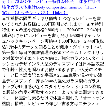
分！』70％OFF！レビュー特価2,440円！体脂肪計付
強化ガラス体重計Body composition monitor『HCF-
3C』 【キッチン・バス】【同梱】
赤字覚悟の限界ギリギリ価格！ 今ならレビューを書
いてくれたお客様に 500円割引いたします！▲▼特別
特価▼▲希望小売価格9,800円 ↓↓↓ 70%OFF！2,940円
(税込)↓さらに↓レビューを書くだけde500円キャッシ
ュバックキャンペーン実施中！500円OFF！2,440円(税
込) 身体のデータを知ることが健康・ダイエットへの
第一歩！毎日の健康管理の必須アイテム！メタボリッ
ク対策やダイエットのお供に。強化ガラスのスタイリ
ッシュなデザイン＆大型のディスプレイは日本語表記
で年齢・性別を問わずお使い頂きます。9人分のメモ
リーと日本語表記＆文字高さ23mm表示で見やすい液
晶ディスプレイ 厚さ8mmの強化ガラス製のガラス
トップが圧迫感がなくスタイリッシュ シリコン樹脂
＆脚部の角度が可動するので、より安定に測定できま
す。 体重計に乗るだけで体重を測れる『オートオン
機能』搭載。レビューの詳しい書き方はコチラ＞＞