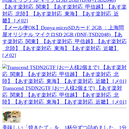
【メール便OK】Donya microSDカード 2GB ：上海問
屋オリジナル マイクロSD 2GB (DNF-TSD2048) 【あ
す楽対応_関東】【あす楽対応_甲信越】【あす楽対応
_北陸】【あす楽対応_東海】【あす楽対応_近畿】
[メ02]
Transcend TSDN2GTF [お一人様2個まで] 【あす楽対
応_関東】【あす楽対応_甲信越】【あす楽対応_北
陸】【あす楽対応_東海】【あす楽対応_近畿】 [メ01]
美味しい「焼きたて」を、1杯分ずつ詰めました。1分