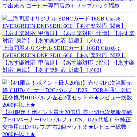
で出来る コーヒー専門店のドリップバッグ福袋
上海問屋オリジナル SDHCカード 16GB Class6：
EVERGREEN DNF-SDH16C6 【あす楽対応_関東】
【あす楽対応_甲信越】【あす楽対応_北陸】【あす楽
対応_東海】【あす楽対応_近畿】 [メ02]
【4/1限定！ポイント最大20倍!】売り切れ次第販売終
了HIDバーナーD2Cバルブ（D2S、D2R共通）※純正
交換用HIDバルブ/左右2個セット※★レビュー総数
2000件以上★